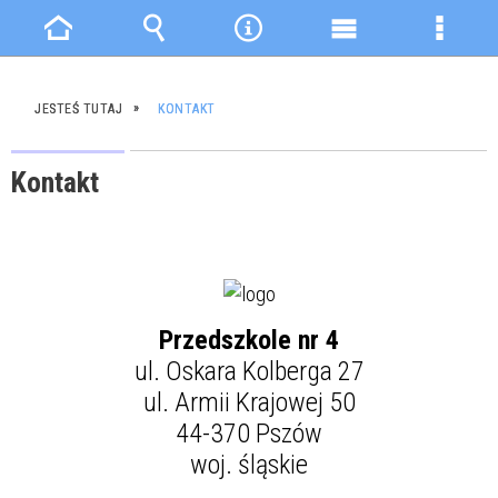
Strona
Wyszukiwarka
Narzędzia
Menu
Menu
główna
główne
szczeg
JESTEŚ TUTAJ
KONTAKT
Kontakt
Przedszkole nr 4
ul. Oskara Kolberga 27
ul. Armii Krajowej 50
44-370 Pszów
woj. śląskie